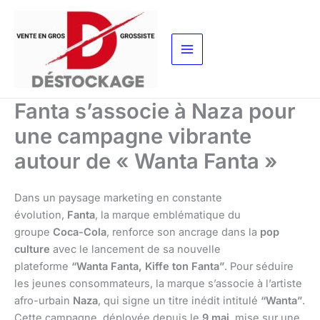
Aller
au
contenu
Fanta s’associe à Naza pour
une campagne vibrante
autour de « Wanta Fanta »
Dans un paysage marketing en constante
évolution,
Fanta
, la marque emblématique du
groupe
Coca-Cola
, renforce son ancrage dans la
pop
culture
avec le lancement de sa nouvelle
plateforme
“Wanta Fanta, Kiffe ton Fanta”
. Pour séduire
les jeunes consommateurs, la marque s’associe à l’artiste
afro-urbain
Naza
, qui signe un titre inédit intitulé
“Wanta”
.
Cette campagne, déployée depuis le
9 mai
, mise sur une