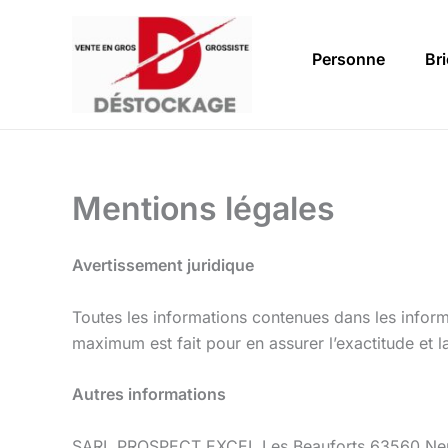
Aller
au
Personne
Br
contenu
Mentions légales
Avertissement juridique
Toutes les informations contenues dans les inform
maximum est fait pour en assurer l’exactitude et l
Autres informations
SARL PROSPECT EXCEL Les Beauforts 63560 Neu