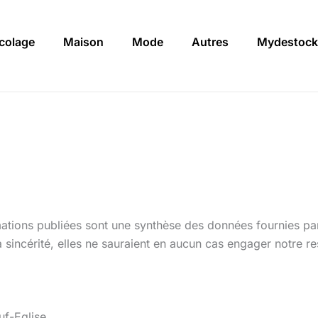
icolage
Maison
Mode
Autres
Mydestock
ations publiées sont une synthèse des données fournies par 
a sincérité, elles ne sauraient en aucun cas engager notre re
f-Eglise