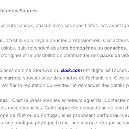
fférentes Sources
plusieurs canaux, chacun avec ses spécificités, ses avantage
és
: C’est la voie royale pour les professionnels. Ces acte
 usines, puis revendent des
lots homogènes
ou
panachés
.
s d’origine) et la possibilité de commander des
packs de vête
tplaces comme
StockPro
ou
Bulk.com
ont digitalisé l’accès
de marque
, souvent avec des photos de l’échantillon. C’est u
ut vérifier la réputation du vendeur et demander des détails p
ines
: C’est le Graal pour les acheteurs aguerris. Contacter 
ons exceptionnelles. Cette approche demande un volume d’
pe de l’Est ou au Portugal, elles proposent parfois leurs
s
qu’une boutique physique ferme, une marque réorganise s