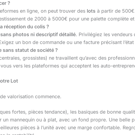
cer ?
teformes en ligne, on peut trouver des
lots
à partir de 500€
estissement de 2000 à 5000€ pour une palette complète et q
a réception du colis ?
sans photos ni descriptif détaillé
. Privilégiez les vendeurs
. Exigez un bon de commande ou une facture précisant l’état 
te sans statut de société ?
centrales, grossistes) ne travaillent qu’avec des profession
-vous vers les plateformes qui acceptent les auto-entrepre
Votre Lot
l de valorisation commence.
ues fortes, pièces tendance), les basiques de bonne qualité
r un mannequin ou à plat, avec un fond propre. Une belle ph
illeures pièces à l’unité avec une marge confortable. Regro