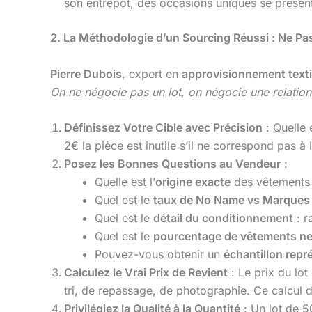
son entrepôt, des occasions uniques se présent
2. La Méthodologie d’un Sourcing Réussi : Ne Pa
Pierre Dubois
, expert en
approvisionnement texti
On ne négocie pas un lot, on négocie une relation
Définissez Votre Cible avec Précision
: Quelle e
2€ la pièce est inutile s’il ne correspond pas à
Posez les Bonnes Questions au Vendeur
:
Quelle est l’
origine exacte
des vêtements 
Quel est le
taux de No Name vs Marques
Quel est le
détail du conditionnement
: r
Quel est le
pourcentage de vêtements ne
Pouvez-vous obtenir un
échantillon repr
Calculez le Vrai Prix de Revient
: Le prix du lot
tri, de repassage, de photographie. Ce calcul 
Privilégiez la Qualité à la Quantité
: Un lot de 5