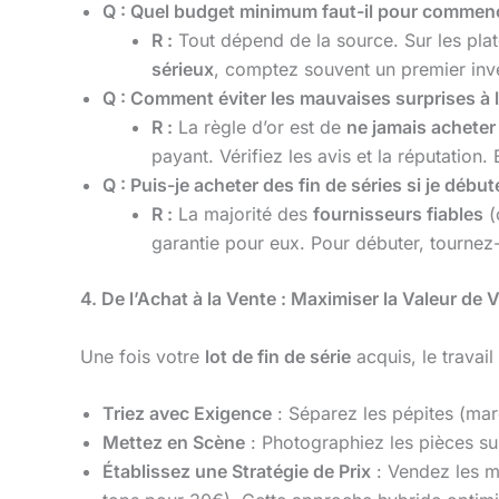
Q : Quel budget minimum faut-il pour commen
R :
Tout dépend de la source. Sur les pla
sérieux
, comptez souvent un premier inv
Q : Comment éviter les mauvaises surprises à l
R :
La règle d’or est de
ne jamais acheter 
payant. Vérifiez les avis et la réputation
Q : Puis-je acheter des fin de séries si je débu
R :
La majorité des
fournisseurs fiables
(
garantie pour eux. Pour débuter, tournez
4. De l’Achat à la Vente : Maximiser la Valeur de 
Une fois votre
lot de fin de série
acquis, le travai
Triez avec Exigence
: Séparez les pépites (marq
Mettez en Scène
: Photographiez les pièces su
Établissez une Stratégie de Prix
: Vendez les me