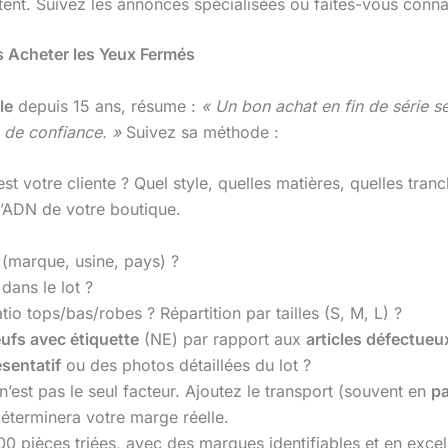
ent. Suivez les annonces spécialisées ou faites-vous connaî
s Acheter les Yeux Fermés
le
depuis 15 ans, résume :
« Un bon achat en fin de série 
 de confiance. »
Suivez sa méthode :
st votre cliente ? Quel style, quelles matières, quelles tranch
 l’ADN de votre boutique.
(marque, usine, pays) ?
dans le lot ?
atio tops/bas/robes ? Répartition par tailles (S, M, L) ?
ufs avec étiquette
(NE) par rapport aux
articles défectueu
ésentatif
ou des photos détaillées du lot ?
 n’est pas le seul facteur. Ajoutez le transport (souvent en
pa
déterminera votre marge réelle.
00 pièces triées, avec des marques identifiables et en excel