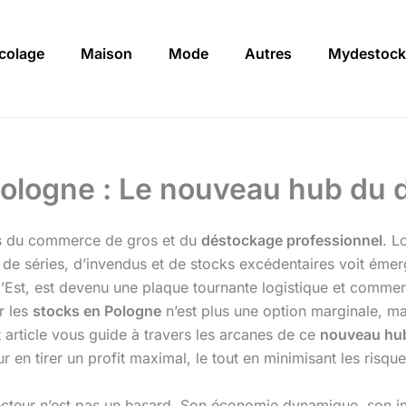
icolage
Maison
Mode
Autres
Mydestock
Pologne : Le nouveau hub du 
gles du commerce de gros et du
déstockage professionnel
. L
s de séries, d’invendus et de stocks excédentaires voit émer
’Est, est devenu une plaque tournante logistique et commer
r les
stocks en Pologne
n’est plus une option marginale, m
 article vous guide à travers les arcanes de ce
nouveau hu
 en tirer un profit maximal, le tout en minimisant les risque
teur n’est pas un hasard. Son économie dynamique, son inté