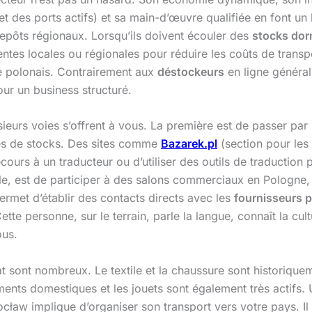
des ports actifs) et sa main-d’œuvre qualifiée en font un li
repôts régionaux. Lorsqu’ils doivent écouler des
stocks do
ventes locales ou régionales pour réduire les coûts de trans
ire polonais. Contrairement aux
déstockeurs
en ligne général
ur un business structuré.
sieurs voies s’offrent à vous. La première est de passer pa
tes de stocks. Des sites comme
Bazarek.pl
(section pour les 
recours à un traducteur ou d’utiliser des outils de traduction
lle, est de participer à des salons commerciaux en Pologne,
ermet d’établir des contacts directs avec les
fournisseurs p
Cette personne, sur le terrain, parle la langue, connaît la cu
ous.
at sont nombreux. Le textile et la chaussure sont historiqu
ements domestiques et les jouets sont également très actifs. 
ław implique d’organiser son transport vers votre pays. Il