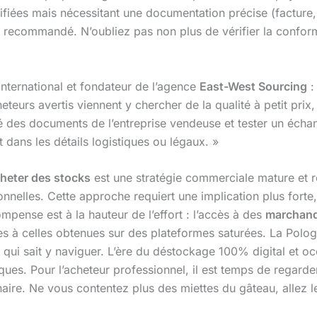
fiées mais nécessitant une documentation précise (facture, l
t recommandé. N’oubliez pas non plus de vérifier la confor
ternational et fondateur de l’agence
East-West Sourcing
:
teurs avertis viennent y chercher de la qualité à petit prix
icité des documents de l’entreprise vendeuse et tester un écha
 dans les détails logistiques ou légaux. »
heter des stocks
est une stratégie commerciale mature et r
ionnelles. Cette approche requiert une implication plus forte
ompense est à la hauteur de l’effort : l’accès à des
marchand
es à celles obtenues sur des plateformes saturées. La Polo
qui sait y naviguer. L’ère du déstockage 100% digital et oc
es. Pour l’acheteur professionnel, il est temps de regarder
aire. Ne vous contentez plus des miettes du gâteau, allez le 