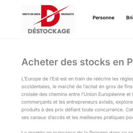
Aller
au
Personne
Br
contenu
Acheter des stocks en 
L’Europe de l’Est est en train de réécrire les rè
occidentales, le marché de l’achat en gros de fin
croisée des chemins entre l’Union Européenne et l
commerçants et les entrepreneurs avisés, explore
produits à des prix défiant toute concurrence. Cet
ses canaux d’accès et les meilleures pratiques pour
La montée en puissance de la Pologne dans ce sec