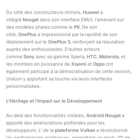
Du côté des constructeurs chinois,
Huawei
a
intégré
Nougat
dans son interface EMUI, l’amenant sur
des modèles phares comme le
P9
. De son
côté,
OnePlus
a impressionné par la rapidité de son
déploiement sur le
OnePlus 3
, renforçant sa réputation
auprès des enthousiastes. D’autres acteurs
comme
Sony
avec sa gamme Xperia,
HTC
,
Motorola
, et
les montées en puissance de
Xiaomi
et
Oppo
ont
également participé à la démocratisation de cette version,
chacun y apportant sa touche via leurs interfaces
personnalisées.
L’Héritage et l’Impact sur le Développement
Au-delà des fonctionnalités visibles,
Android Nougat
a
apporté des améliorations profondes pour les
développeurs. L’ de la
plateforme Vulkan
a révolutionné
les performances graphiques, permettant un rendu 3D de