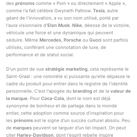
des
prénoms
comme « Pom » ou directement « Apple »,
comme l’a fait célèbre Gwyneth Paltrow.
Tesla
, autre
géant de l’innovation, a vu son nom utilisé, porté par
l’aura visionnaire d’
Elon Musk
.
Nike
, déesse de la victoire,
véhicule une force et une dynamique qui peuvent
séduire. Même
Mercedes
,
Porsche
ou
Gucci
sont parfois
utilisés, conférant une connotation de luxe, de
performance et de statut social.
D’un point de vue
stratégie marketing
, cela représente le
Saint-Graal : une notoriété si puissante qu’elle dépasse le
cadre du produit pour entrer dans le registre de l’identité
personnelle. C’est l’apogée du
branding
et de la
valeur de
la marque
. Pour
Coca-Cola
, dont le nom est déjà
synonyme de bonheur et de partage dans le monde
entier, cette adoption comme source d’inspiration pour
les
prénoms
est le signe d’un succès culturel absolu. Peu
de
marques
peuvent se targuer d’un tel impact. On peut
citer
Harley-Davidson
, dont l’esprit rebelle inspire