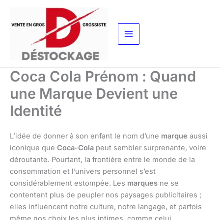
Aller
au
contenu
Coca Cola Prénom : Quand
une Marque Devient une
Identité
L’idée de donner à son enfant le nom d’une
marque
aussi
iconique que
Coca-Cola
peut sembler surprenante, voire
déroutante. Pourtant, la frontière entre le monde de la
consommation et l’univers personnel s’est
considérablement estompée. Les
marques
ne se
contentent plus de peupler nos paysages publicitaires ;
elles influencent notre culture, notre langage, et parfois
même nos choix les plus intimes, comme celui