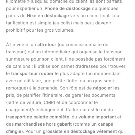
kilomètre » jusqu’au domicile du client. Ils sont parfaits
pour expédier un
iPhone de déstockage
ou quelques
paires de
Nike en déstockage
vers un client final. Leur
tarification est simple (au colis) mais peut devenir
prohibitif pour les gros volumes.
À l’inverse, un
affréteur
(ou commissionnaire de
transport) est un intermédiaire qui organise le transport
sur mesure pour son client. Il ne possède pas forcément
de camions ; il utilise son carnet d’adresses pour trouver
le
transporteur routier
le plus adapté (un indépendant
avec un utilitaire, une petite flotte, ou un gros semi-
remorque) à la demande. Son rôle est de
négocier les
prix
, de planifier l’itinéraire, de gérer les documents
(lettre de voiture, CMR) et de coordonner le
chargement/déchargement. L’affréteur est le roi du
transport de palette complète
, du
volume important
et
des
marchandises hors gabarit
(comme un
canapé
d’angle
). Pour un
grossiste en déstockage vêtement
qui