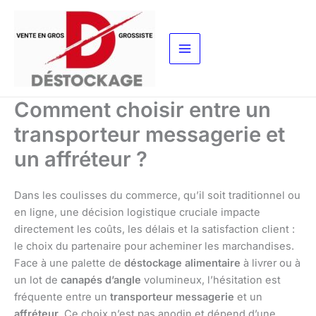
Aller
au
contenu
Comment choisir entre un
transporteur messagerie et
un affréteur ?
Dans les coulisses du commerce, qu’il soit traditionnel ou
en ligne, une décision logistique cruciale impacte
directement les coûts, les délais et la satisfaction client :
le choix du partenaire pour acheminer les marchandises.
Face à une palette de
déstockage alimentaire
à livrer ou à
un lot de
canapés d’angle
volumineux, l’hésitation est
fréquente entre un
transporteur messagerie
et un
affréteur
. Ce choix n’est pas anodin et dépend d’une