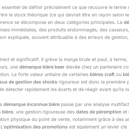
st essentiel de définir précisément ce que recouvre le terme
e le stock théorique (ce qui devrait être en rayon selon les
férence se décompose en deux catégories principales. La
d
ises immédiates, des produits endommagés, des casseurs
non expliquée, souvent attribuable à des erreurs de gestion
irect et significatif. Il grève la marge brute et peut, à terme
teurs, une
démarque bière beer
élevée chez un partenaire co
tion. La forte valeur unitaire de certaines
bières craft
ou
bi
sus de gestion des stocks
rigoureux est donc la première p
de détecter rapidement les écarts et de réagir avant qu’ils 
la
démarque inconnue bière
passe par une analyse multifact
 bière
, une gestion rigoureuse des
dates de péremption
et 
ation physique du point de vente, notamment grâce à des ant
L’
optimisation des promotions
est également un levier clé