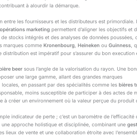
contribuant à alourdir la démarque.
 entre les fournisseurs et les distributeurs est primordiale. 
opérations marketing
permettent d’aligner les objectifs et 
de stocks intégrés et des analyses de données poussées, off
 des marques comme
Kronenbourg
,
Heineken
ou
Guinness
, 
de distribution est impératif pour s’assurer du bon executio
ière beer
sous l’angle de la valorisation du rayon. Une bo
 Proposer une large gamme, allant des grandes marques
s
locales, en passant par des spécialités comme les
bières 
responsable, moins susceptible de participer à des actes de
ue à créer un environnement où la valeur perçue du produit 
mple indicateur de perte ; c’est un baromètre de l’efficacité 
une approche holistique et disciplinée, combinant une
ges
s lieux de vente et une collaboration étroite avec l’ensembl