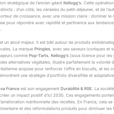
ssion stratégique de l’ancien géant
Kellogg’s
. Cette opératio
incts : d’un côté, les céréales du petit-déjeuner, et de l’a
 porteur de croissance, avec une mission claire : dominer le
euse pour répondre avec rapidité et pertinence aux tendan
.
t un atout majeur. Il est bâti autour de produits emblématiq
ocales. La marque
Pringles
, avec ses saveurs iconiques et s
s majeurs comme
Pop-Tarts
,
Kellogg’s
(sous licence pour les 
 des alternatives végétales, illustre parfaitement la volonté
ésilienne acquise pour renforcer l’offre en biscuits, et les 
démontrent une stratégie d’portfolio diversifiée et adaptative
ova France
est son engagement
Durabilité & RSE
. La société
 créer un impact positif d’ici 2030. Ces engagements porte
amélioration nutritionnelle des recettes. En France, cela se 
alimentaire et des reformulations produits pour diminuer les 