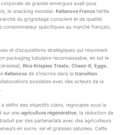
n corporate de grande envergure avait pour
utre, le snacking mondial.
Kellanova France
hérite
 marché du grignotage conscient et de qualité.
ces consommateur spécifiques au marché français,
ues et d’acquisitions stratégiques qui résonnent
on packaging tubulaire reconnaissable, en est le
céréales),
Rice Krispies Treats
,
Cheez-It
,
Eggo
,
 de
Kellanova
de s’inscrire dans la
transition
collaborations possibles avec des acteurs de la
.
 a défini des objectifs clairs, regroupés sous la
nt sur une
agriculture régénérative
, la réduction de
traduit par des partenariats avec des agriculteurs
teneurs en sucre, sel et graisses saturées. Cette