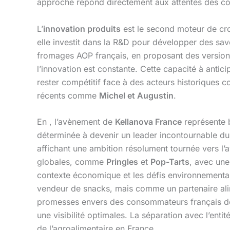
approche répond directement aux attentes des con
L’
innovation produits
est le second moteur de cr
elle investit dans la R&D pour développer des s
fromages AOP français, en proposant des versions 
l’innovation est constante. Cette capacité à antic
rester compétitif face à des acteurs historiques
récents comme
Michel et Augustin
.
En , l’avènement de
Kellanova France
représente b
déterminée à devenir un leader incontournable du 
affichant une ambition résolument tournée vers l’a
globales, comme
Pringles
et
Pop-Tarts
, avec une
contexte économique et les défis environnementaux 
vendeur de snacks, mais comme un partenaire ali
promesses envers des consommateurs français de 
une visibilité optimales. La séparation avec l’entit
de l’agroalimentaire en France.