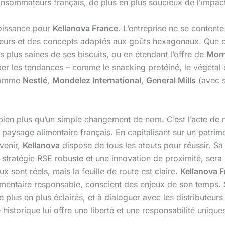
sommateurs français, de plus en plus soucieux de l’impact 
oissance pour
Kellanova France
. L’entreprise ne se contente
aveurs et des concepts adaptés aux goûts hexagonaux. Que
plus saines de ses biscuits, ou en étendant l’offre de
Morn
iper les tendances – comme le snacking protéiné, le végétal 
 comme
Nestlé
,
Mondelez International
,
General Mills
(avec 
ien plus qu’un simple changement de nom. C’est l’acte de na
paysage alimentaire français. En capitalisant sur un patrim
venir,
Kellanova
dispose de tous les atouts pour réussir. Sa 
 stratégie RSE robuste et une innovation de proximité, sera
sont réels, mais la feuille de route est claire.
Kellanova 
mentaire responsable, conscient des enjeux de son temps. 
plus en plus éclairés, et à dialoguer avec les distributeu
é historique lui offre une liberté et une responsabilité uniqu