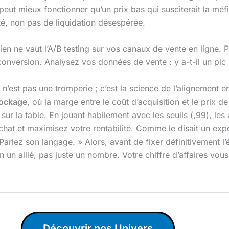
eut mieux fonctionner qu’un prix bas qui susciterait la méfi
ité, non pas de liquidation désespérée.
rien ne vaut l’A/B testing sur vos canaux de vente en ligne
onversion. Analysez vos données de vente : y a-t-il un pic s
n’est pas une tromperie ; c’est la science de l’alignement e
ockage
, où la marge entre le coût d’acquisition et le prix de
ur la table. En jouant habilement avec les seuils (,99), les a
’achat et maximisez votre rentabilité. Comme le disait un ex
Parlez son langage. » Alors, avant de fixer définitivement l’
n un allié, pas juste un nombre. Votre chiffre d’affaires vou
Découvrir nos Univers