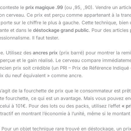
 conteste le
prix magique .99
(ou ,95, ,90). Vendre un artic
 son cerveau. Ce prix est perçu comme appartenant à la tranc
n se porte sur le chiffre le plus à gauche. Cette technique, b
nte et dans le
déstockage grand public
. Pour des articles
ssionnalisme. Il faut tester.
le. Utilisez des
ancres prix
(prix barré) pour montrer la remi
 perçue et le gain réalisé. Le cerveau compare immédiatemen
ncien prix soit crédible (un PRI – Prix de Référence Indiqué 
rix du neuf équivalent » comme ancre.
l s’agit de la fourchette de prix que le consommateur est pr
e fourchette, ce qui est un avantage. Mais vous pouvez enc
elui à 101€. Pour des lots ou des packs, utilisez l’effet
« pr
ractif en montrant l’économie à l’unité, même si le montant 
. Pour un objet technique rare trouvé en déstockage, un p