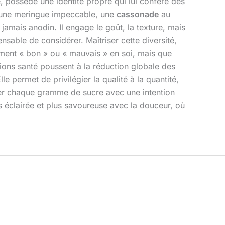
e, possède une identité propre qui lui confère des
une meringue impeccable, une
cassonade
au
amais anodin. Il engage le goût, la texture, mais
nsable de considérer. Maîtriser cette diversité,
ement « bon » ou « mauvais » en soi, mais que
tions santé poussent à la réduction globale des
le permet de privilégier la qualité à la quantité,
iser chaque gramme de sucre avec une intention
us éclairée et plus savoureuse avec la douceur, où