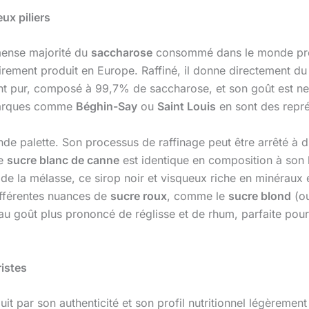
ux piliers
mense majorité du
saccharose
consommé dans le monde provie
irement produit en Europe. Raffiné, il donne directement d
ent pur, composé à 99,7% de saccharose, et son goût est neut
s marques comme
Béghin-Say
ou
Saint Louis
en sont des repr
rande palette. Son processus de raffinage peut être arrêté à
Le
sucre blanc de canne
est identique en composition à son 
tie de la mélasse, ce sirop noir et visqueux riche en minérau
ifférentes nuances de
sucre roux
, comme le
sucre blond
(ou
 goût plus prononcé de réglisse et de rhum, parfaite pour l
ristes
it par son authenticité et son profil nutritionnel légèrement