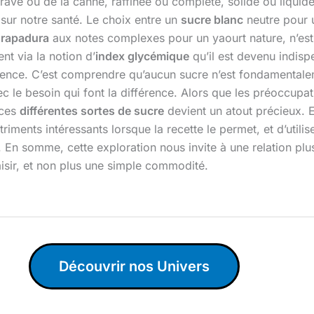
terave ou de la canne, raffinée ou complète, solide ou liquid
 sur notre santé. Le choix entre un
sucre blanc
neutre pour 
n
rapadura
aux notes complexes pour un yaourt nature, n’est j
ent via la notion d’
index glycémique
qu’il est devenu indispe
science. C’est comprendre qu’aucun sucre n’est fondamental
c le besoin qui font la différence. Alors que les préoccupa
 ces
différentes sortes de sucre
devient un atout précieux. El
riments intéressants lorsque la recette le permet, et d’util
. En somme, cette exploration nous invite à une relation pl
aisir, et non plus une simple commodité.
Découvrir nos Univers