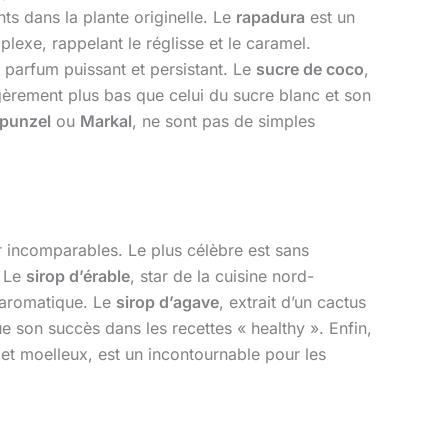
nts dans la plante originelle. Le
rapadura
est un
lexe, rappelant le réglisse et le caramel.
u parfum puissant et persistant. Le
sucre de coco
,
gèrement plus bas que celui du sucre blanc et son
punzel
ou
Markal
, ne sont pas de simples
r incomparables. Le plus célèbre est sans
. Le
sirop d’érable
, star de la cuisine nord-
é aromatique. Le
sirop d’agave
, extrait d’un cactus
 son succès dans les recettes « healthy ». Enfin,
nt et moelleux, est un incontournable pour les