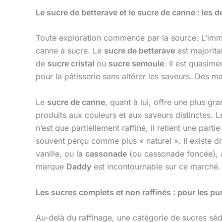
Le sucre de betterave et le sucre de canne : les de
Toute exploration commence par la source. L’im
canne à sucre. Le
sucre de betterave
est majorita
de
sucre cristal
ou
sucre semoule
. Il est quasim
pour la pâtisserie sans altérer les saveurs. De
Le
sucre de canne
, quant à lui, offre une plus g
produits aux couleurs et aux saveurs distinctes. 
n’est que partiellement raffiné, il retient une par
souvent perçu comme plus « naturel ». Il existe d
vanille, ou la
cassonade
(ou cassonade foncée), au
marque
Daddy
est incontournable sur ce marché.
Les sucres complets et non raffinés : pour les pu
Au-delà du raffinage, une catégorie de sucres sédu