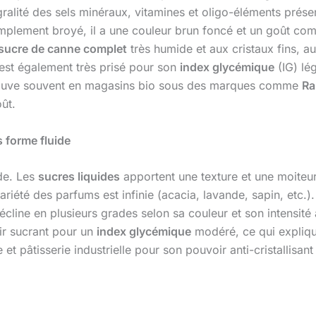
tégralité des sels minéraux, vitamines et oligo-éléments prése
mplement broyé, il a une couleur brun foncé et un goût comp
sucre de canne complet
très humide et aux cristaux fins, a
, est également très prisé pour son
index glycémique
(IG) lé
 trouve souvent en magasins bio sous des marques comme
Ra
ût.
s forme fluide
de. Les
sucres liquides
apportent une texture et une moiteu
 variété des parfums est infinie (acacia, lavande, sapin, etc.)
décline en plusieurs grades selon sa couleur et son intensit
oir sucrant pour un
index glycémique
modéré, ce qui explique
e et pâtisserie industrielle pour son pouvoir anti-cristallisa