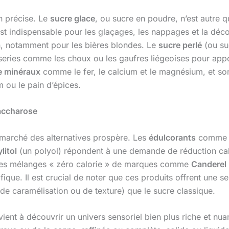
n précise. Le
sucre glace
, ou sucre en poudre, n’est autre 
st indispensable pour les glaçages, les nappages et la déc
n, notamment pour les bières blondes. Le
sucre perlé
(ou su
iseries comme les choux ou les gaufres liégeoises pour appo
e minéraux
comme le fer, le calcium et le magnésium, et son
m ou le pain d’épices.
saccharose
n marché des alternatives prospère. Les
édulcorants
comme l
ylitol
(un polyol) répondent à une demande de réduction cal
ou les mélanges « zéro calorie » de marques comme
Canderel
ique. Il est crucial de noter que ces produits offrent une 
e caramélisation ou de texture) que le sucre classique.
ient à découvrir un univers sensoriel bien plus riche et nua