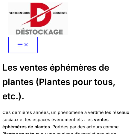
Aller
au
contenu
Les ventes éphémères de
plantes (Plantes pour tous,
etc.).
Ces dernières années, un phénomène a verdifié les réseaux
sociaux et les espaces événementiels : les
ventes
éphémères de plantes
. Portées par des acteurs comme
Plantes pour tous
ou une myriade d’associations et de