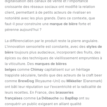
digitalisation des canaux de vente et l’importance
croissante des réseaux sociaux ont modifié la relation
client, permettant à de petits acteurs de rivaliser en
notoriété avec les plus grands. Dans ce contexte, que
faut-il pour construire une
marque de bière
forte et
pérenne aujourd’hui ?
La différenciation par le produit reste la pierre angulaire.
L’innovation sensorielle est constante, avec des
styles de
bière
toujours plus audacieux, incorporant des fruits, des
épices ou des techniques de vieillissement empruntées à
la viticulture. Des
marques de bières
belges
comme
Chimay
capitalisent sur un héritage
trappiste séculaire, tandis que des acteurs de la craft beer
comme
BrewDog
(Royaume-Uni) ou
Mikkeller
(Danemark)
ont bâti leur réputation sur l’excentricité et la radicalité de
leurs recettes. En France, des
brasseries
françaises
comme
La Débauche
ou
BapBap
ont su
conquérir un public exigeant en alliant qualité