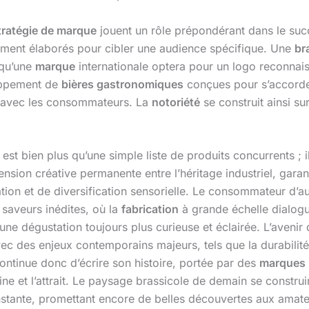
tratégie de marque
jouent un rôle prépondérant dans le su
usement élaborés pour cibler une audience spécifique. Une
br
 qu’une
marque
internationale optera pour un logo reconnais
loppement de
bières gastronomiques
conçues pour s’accorder
ct avec les consommateurs. La
notoriété
se construit ainsi su
est bien plus qu’une simple liste de produits concurrents ; il
tension créative permanente entre l’héritage industriel, garan
vation et de diversification sensorielle. Le consommateur d’
saveurs inédites, où la
fabrication
à grande échelle dialogu
 une dégustation toujours plus curieuse et éclairée. L’avenir
 avec des enjeux contemporains majeurs, tels que la durabil
continue donc d’écrire son histoire, portée par des
marques
e et l’attrait. Le paysage brassicole de demain se construira
nstante, promettant encore de belles découvertes aux amate