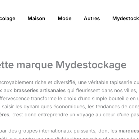
icolage
Maison
Mode
Autres
Mydestock
lette marque Mydestockage
royablement riche et diversifié, une véritable tapisserie cul
ux aux
brasseries artisanales
qui fleurissent dans nos villes
effervescence transforme le choix d’une simple bouteille en 
saisir les dynamiques économiques, les tendances de cons
ères
, c’est donc entreprendre un voyage au cœur d’une pass
par des groupes internationaux puissants, dont les
marques
bâti leur empire sur une distribution massive et une grande 