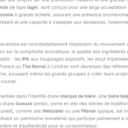
onde
de type
lager
, sont conçus pour une large acceptation
sserie
à grande échelle, assurant une présence incontourn
iprésent et une capacité à s’adapter aux tendances, notam
 décennies est incontestablement l’explosion du mouvement
urs sur la complexité aromatique, la qualité des ingrédients e
blic : les
IPA
aux houppages explosifs, les stout impériales 
France ou
The Kernel
à Londres sont devenues des référence
trie, poussant même les grands groupes à créer leurs propre
 course.
ntale dans l’identité d’une
marque de bière
. Une
bière bel
u d’une
Gueuze
lambic, porte en elle des siècles de tradit
 pureté), comme une
Weissbier
ou une
Pilsner
typique, est in
ituent un patrimoine immatériel qui participe pleinement à la
actère et d’authenticité pour le consommateur.