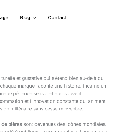
age
Blog
Contact
turelle et gustative qui s’étend bien au-delà du
, chaque
marque
raconte une histoire, incarne un
une expérience sensorielle et souvent
ommation et l’innovation constante qui animent
ion millénaire sans cesse réinventée.
 de bières
sont devenues des icônes mondiales.
notoriété publique. Leurs produits, à l’image de la