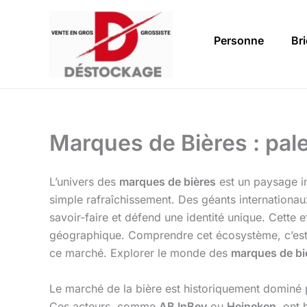
Aller
au
Personne
Br
contenu
Marques de Bières : pa
L’univers des
marques de bières
est un paysage inc
simple rafraîchissement. Des géants internationa
savoir-faire et défend une identité unique. Cette 
géographique. Comprendre cet écosystème, c’est 
ce marché. Explorer le monde des
marques de bi
Le marché de la bière est historiquement dominé 
Ces acteurs, comme
AB InBev
ou
Heineken
, ont 