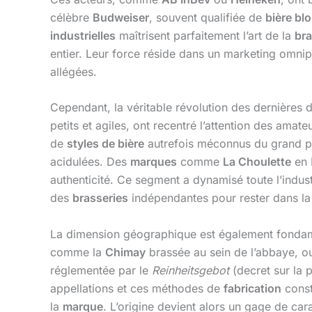
célèbre
Budweiser
, souvent qualifiée de
bière bl
industrielles
maîtrisent parfaitement l’art de la
bra
entier. Leur force réside dans un marketing omn
allégées.
Cependant, la véritable révolution des dernières
petits et agiles, ont recentré l’attention des amate
de
styles de bière
autrefois méconnus du grand pu
acidulées. Des
marques
comme
La Choulette
en 
authenticité. Ce segment a dynamisé toute l’indus
des
brasseries
indépendantes pour rester dans la
La dimension géographique est également fondame
comme la
Chimay
brassée au sein de l’abbaye, o
réglementée par le
Reinheitsgebot
(decret sur la
appellations et ces méthodes de
fabrication
const
la
marque
. L’origine devient alors un gage de car