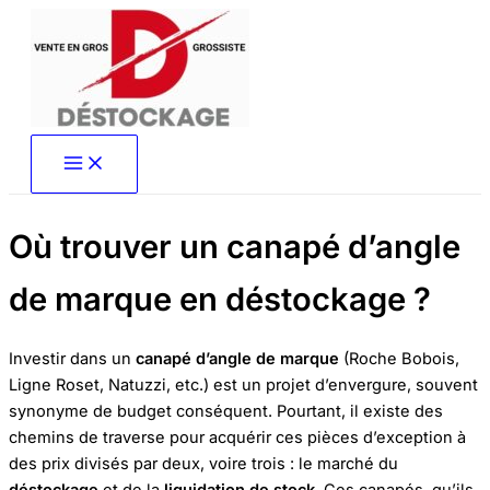
Aller
au
contenu
Où trouver un canapé d’angle
de marque en déstockage ?
Investir dans un
canapé d’angle de marque
(Roche Bobois,
Ligne Roset, Natuzzi, etc.) est un projet d’envergure, souvent
synonyme de budget conséquent. Pourtant, il existe des
chemins de traverse pour acquérir ces pièces d’exception à
des prix divisés par deux, voire trois : le marché du
déstockage
et de la
liquidation de stock
. Ces canapés, qu’ils