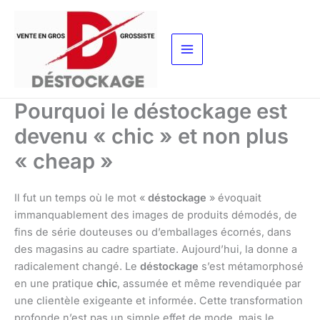
Aller
au
contenu
Pourquoi le déstockage est
devenu « chic » et non plus
« cheap »
Il fut un temps où le mot «
déstockage
» évoquait
immanquablement des images de produits démodés, de
fins de série douteuses ou d’emballages écornés, dans
des magasins au cadre spartiate. Aujourd’hui, la donne a
radicalement changé. Le
déstockage
s’est métamorphosé
en une pratique
chic
, assumée et même revendiquée par
une clientèle exigeante et informée. Cette transformation
profonde n’est pas un simple effet de mode, mais le