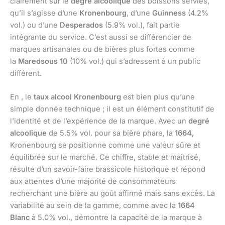
clairement sur le
degré alcoolique
des boissons servies,
qu’il s’agisse d’une
Kronenbourg
, d’une
Guinness
(4.2%
vol.) ou d’une
Desperados
(5.9% vol.), fait partie
intégrante du service. C’est aussi se différencier de
marques artisanales ou de bières plus fortes comme
la
Maredsous 10
(10% vol.) qui s’adressent à un public
différent.
En , le
taux alcool Kronenbourg
est bien plus qu’une
simple donnée technique ; il est un élément constitutif de
l’identité et de l’expérience de la marque. Avec un
degré
alcoolique
de 5.5% vol. pour sa bière phare, la
1664
,
Kronenbourg se positionne comme une valeur sûre et
équilibrée sur le marché. Ce chiffre, stable et maîtrisé,
résulte d’un savoir-faire brassicole historique et répond
aux attentes d’une majorité de consommateurs
recherchant une bière au goût affirmé mais sans excès. La
variabilité au sein de la gamme, comme avec la
1664
Blanc
à 5.0% vol., démontre la capacité de la marque à