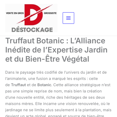
Aller
au
contenu
Truffaut Botanic : L’Alliance
Inédite de l’Expertise Jardin
et du Bien-Être Végétal
Dans le paysage très codifié de l’univers du jardin et de
l’animalerie, une fusion a marqué les esprits : celle
de
Truffaut
et de
Botanic
. Cette alliance stratégique n’est
pas une simple reprise de nom, mais bien la création
d’une nouvelle entité, riche des héritages de ses deux
maisons mères. Elle incarne une vision renouvelée, où le
jardinage ne se limite plus seulement à la plantation, mais
devient un acte global, engagé et source de bien-être.