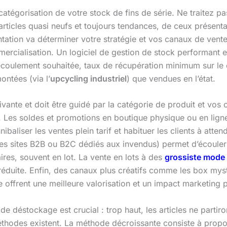
 catégorisation de votre stock de fins de série. Ne traitez 
 articles quasi neufs et toujours tendances, de ceux présent
tion va déterminer votre stratégie et vos canaux de vente.
mmercialisation. Un logiciel de gestion de stock performant e
d’écoulement souhaitée, taux de récupération minimum sur le 
ontées (via l’
upcycling industriel
) que vendues en l’état.
ante et doit être guidé par la catégorie de produit et vos ob
Les soldes et promotions en boutique physique ou en ligne 
ibaliser les ventes plein tarif et habituer les clients à atte
 sites B2B ou B2C dédiés aux invendus) permet d’écouler
res, souvent en lot. La vente en lots à des
grossiste mode
 réduite. Enfin, des canaux plus créatifs comme les box my
offrent une meilleure valorisation et un impact marketing po
 de déstockage est crucial : trop haut, les articles ne partir
éthodes existent. La méthode décroissante consiste à propos