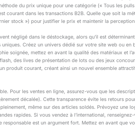
thode du prix unique pour une catégorie (« Tous les pulls à
ce est courant dans les transactions B2B. Quelle que soit la
rnier stock ») pour justifier le prix et maintenir la perception
ent négligé dans le déstockage, alors qu’il est déterminant
iques. Créez un univers dédié sur votre site web ou en bo
hie soignée, mettez en avant la qualité des matériaux et l’a
lash, des lives de présentation de lots ou des jeux concou
un produit courant, créant ainsi un nouvel ensemble attracti
hable. Pour les ventes en ligne, assurez-vous que les descrip
gèrement décalée). Cette transparence évite les retours po
 pleinement, même sur des articles soldés. Prévoyez une log
des rapides. Si vous vendez à l’international, renseignez-
e responsable est un argument fort. Mettez en avant que vou