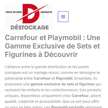
Aller
au
contenu
Carrefour et Playmobil : Une
Gamme Exclusive de Sets et
Figurines à Découvrir
L’alliance entre la grande distribution et les jouets
iconiques est un mariage réussi, comme en témoigne le
partenariat entre
Carrefour
et
Playmobil
. Ensemble, ils
proposent une
gamme exclusive de sets et figurines
qui
ravissent les enfants et les collectionneurs. Ces produits
uniques, disponibles uniquement chez
Carrefour
, allient
qualité, créativité et accessibilité. Que ce soit pour offrir
ou pour se faire plaisir, ces
Playmobil exclusifs
séduisent