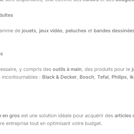
dultes
e gamme de
jouets
,
jeux vidéo
,
peluches
et
bandes dessinée
.
es
essaire, y compris des
outils à main
, des produits pour le
j
s incontournables :
Black & Decker
,
Bosch
,
Tefal
,
Philips
,
I
 en gros
est une solution idéale pour acquérir des
articles
 entreprise tout en optimisant votre budget.