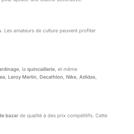
s
. Les amateurs de culture peuvent profiter
ardinage
, la
quincaillerie
, et même
kea
,
Leroy Merlin
,
Decathlon
,
Nike
,
Adidas
,
 de bazar
de qualité à des prix compétitifs. Cette