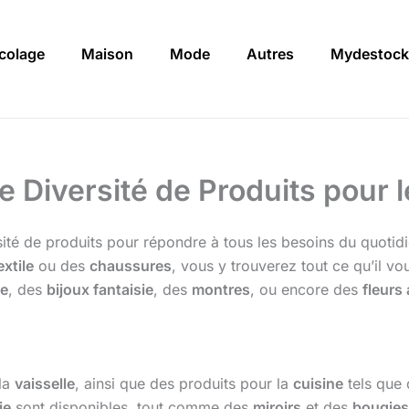
icolage
Maison
Mode
Autres
Mydestock
 Diversité de Produits pour l
sité de produits pour répondre à tous les besoins du quotid
extile
ou des
chaussures
, vous y trouverez tout ce qu’il v
ie
, des
bijoux fantaisie
, des
montres
, ou encore des
fleurs 
 la
vaisselle
, ainsi que des produits pour la
cuisine
tels que 
ie
sont disponibles, tout comme des
miroirs
et des
bougies