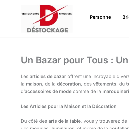
Aller
au
Personne
Br
contenu
Un Bazar pour Tous : Une
Les
articles de bazar
offrent une incroyable diver
la
maison
, de la
décoration
, des
vêtements
, du
t
d’
accessoires de mode
comme de la
maroquiner
Les Articles pour la Maison et la Décoration
Du côté des
arts de la table
, vous y trouverez de
des
meubles
,
luminaires
, et même de la
couteller