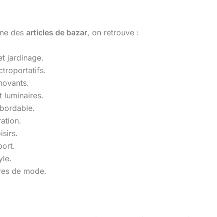
ine des
articles de bazar
, on retrouve :
et jardinage.
troportatifs.
novants.
t luminaires.
abordable.
ation.
isirs.
ort.
yle.
res de mode.